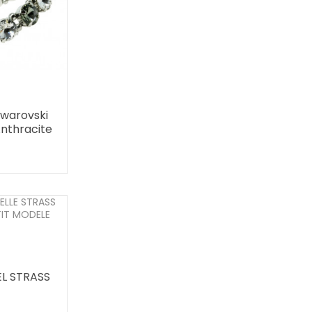
Swarovski
Anthracite
L STRASS