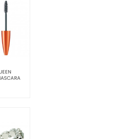
UEEN
MASCARA