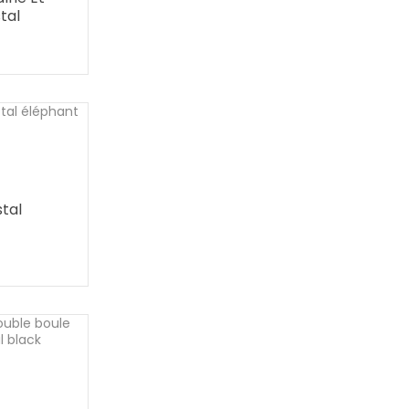
tal
stal