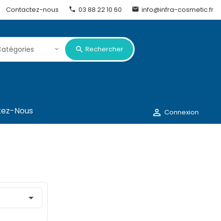
Contactez-nous
03 88 22 10 60
info@infra-cosmetic.fr


Rechercher
tez-Nous

Connexion
