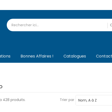
tions
Bonnes Affaires !
Catalogues
Contac
o
y a 428 produits.
Trier par :
Nom, A à Z