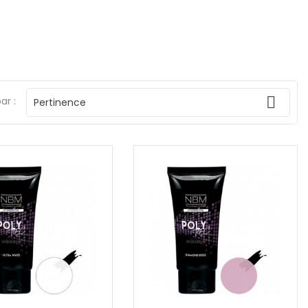

ar :
Pertinence