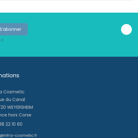
 !
mations
ra Cosmetic
rue du Canal
20 WEYERSHEIM
nce hors Corse
88 22 10 60
o@infra-cosmetic.fr