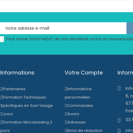
Pour rester informé(e) de nos dernières actus et nouveautés
Informations
Votre Compte
Infor
Inf

Partenaires
Informations
6, 
Formation Techniques
personnelles
677
Spécifiques en Soin Visage
Commandes
Fra
2 jours
Avoirs
03 

Formation Microblading 2
Adresses
jours
Bons de réduction
inf
