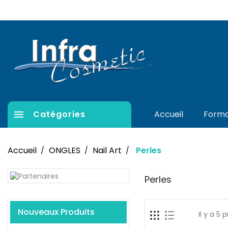

Catégories
Accueil
Forma
Accueil
ONGLES
Nail Art
Perles
Perles
Nouveaux Produits
Il y a 5 