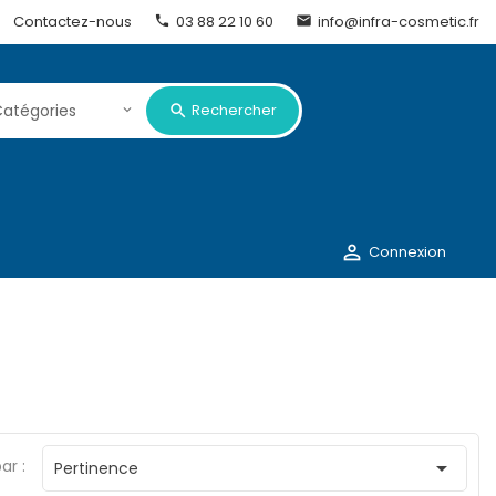
Contactez-nous
03 88 22 10 60
info@infra-cosmetic.fr


Rechercher

Connexion
ar :

Pertinence