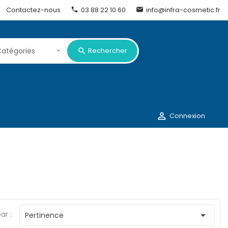
Contactez-nous
03 88 22 10 60
info@infra-cosmetic.fr


Rechercher

Connexion
ar :

Pertinence