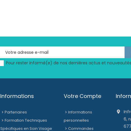
Pour rester informé(e) de nos dernières actus et nouveautés
Informations
Votre Compte
Infor
Inf

Partenaires
Informations
6, 
Formation Techniques
personnelles
677
Spécifiques en Soin Visage
Commandes