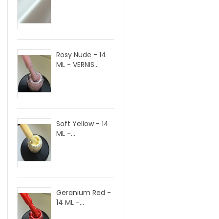
Rosy Nude - 14
ML - VERNIS...
Soft Yellow - 14
ML -...
Geranium Red -
14 ML -...