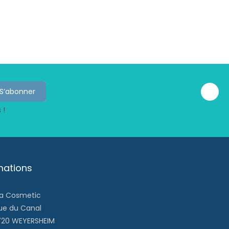
 !
mations
ra Cosmetic
rue du Canal
20 WEYERSHEIM