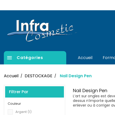

Catégories
Accueil
Forma
Accueil
DESTOCKAGE
Nail Design Pen
Nail Design Pen
Filtrer Par
L’art sur ongles est de
dessus n’importe quelle 
Couleur
enlever ou à corriger 
Argent
(1)