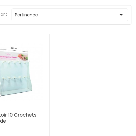
ar :

Pertinence
oir 10 Crochets
ide