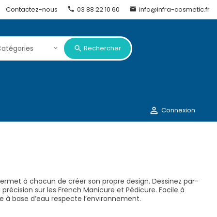
Contactez-nous
03 88 22 10 60
info@infra-cosmetic.fr


Rechercher

Connexion
e permet à chacun de créer son propre design. Dessinez par-
 précision sur les French Manicure et Pédicure. Facile à
e à base d’eau respecte l’environnement.